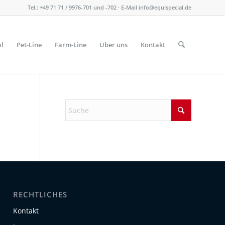
Tel.: +49 71 71 / 9976-701 und -702 · E-Mail
info@equispecial.de
al
Pet-Line
Farm-Line
Über uns
Kontakt
RECHTLICHES
Kontakt