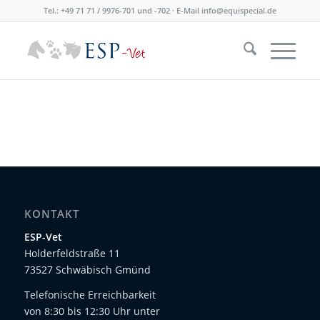
Tel.: +49 71 71 / 9976-701 und -702 · E-Mail
info@equispecial.de
KONTAKT
ESP-Vet
Holderfeldstraße 11
73527 Schwäbisch Gmünd
Telefonische Erreichbarkeit
von 8:30 bis 12:30 Uhr unter