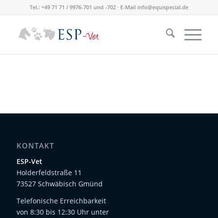
Tel.: +49 71 71 / 9976-701 und -702 · E-Mail
info@equispecial.de
KONTAKT
ESP-Vet
Holderfeldstraße 11
73527 Schwäbisch Gmünd
Telefonische Erreichbarkeit
von 8:30 bis 12:30 Uhr unter