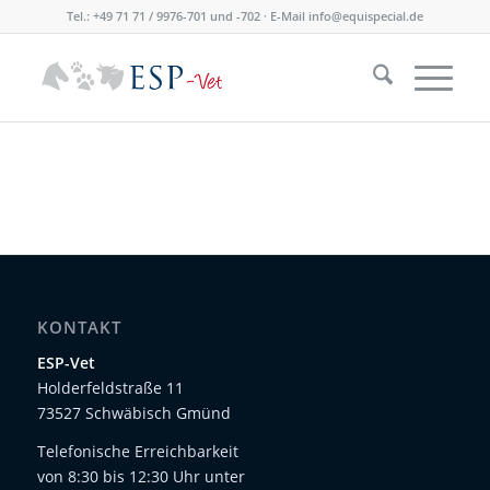
Tel.: +49 71 71 / 9976-701 und -702 · E-Mail
info@equispecial.de
KONTAKT
ESP-Vet
Holderfeldstraße 11
73527 Schwäbisch Gmünd
Telefonische Erreichbarkeit
von 8:30 bis 12:30 Uhr unter